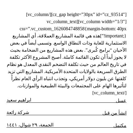
[cz_gap height=”30px” id=”cz_93514″][/vc_column]
[vc_column width=”1/3″][vc_column_text
css=”.vc_custom_1626084748858{margin-bottom: 40px
!important;}”]هذه هي قائمة المشاريع العملاقة، أي المشاريع
الاستثمارية للغاية وذات النطاق الواسع. وتسمى أيضاً في بعض
الأحيان “برامج كُبرى”. بعض هذه المشاريع من الضخامة بحيث
لا يجوز أبداً أن تكون القائمة كاملة. أصبح المشروع الأكثر تكلفة
في تاريخ العالم من حيث تكلفة التضخم النقدي المعدل هو نظام
الطرق السريعة بالولايات المتحدة الأمريكية. المشاريع التي تزيد
كلفتها عن بليون دولار أمريكي، وتجذب انتباه الرأي العام نظراً
لتأثيرها الهام على المجتمعات والبيئة الطبيعية والموازنات.
[/vc_column_text]
ابراهيم سعيد
عميل
شركة رائعة
انشأ من قبل
الجمعة، ٢٩ شوال، ١٤٤١
مكتمل