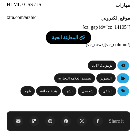
HTML / CSS / JS
مهارات
xtra.com/arabic
موقع إلكتروني
[cz_gap id=”cz_14105″]
المعاينة الحية
[/vc_column][/vc_row]
يونيو 12, 2017
التصوير
تصميم العلامة التجارية
إبداعي
شخصي
نشر
هدية مجانية
يلهم