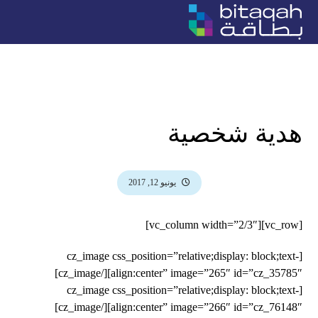
Portfolio
التصوير
هدية شخصية
يونيو 12, 2017
[vc_row][vc_column width=”2/3″]
[cz_image css_position=”relative;display: block;text-
align:center” image=”265″ id=”cz_35785″][/cz_image]
[cz_image css_position=”relative;display: block;text-
align:center” image=”266″ id=”cz_76148″][/cz_image]