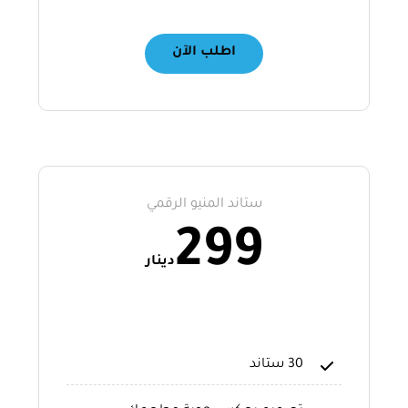
اطلب الآن
ستاند المنيو الرقمي
299
دينار
30 ستاند