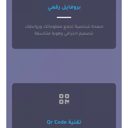
بروفايل رقمي
صفحة شخصية تجمع معلوماتك وروابطك
بتصميم احترافي وهوية متناسقة
تقنية Qr Code