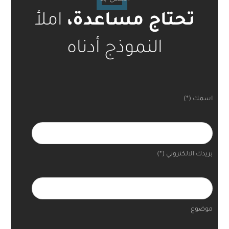
املأ
تحتاج مساعدة،
النموذج أدناه
اسمك (*)
بريدك الالكتروني (*)
موضوع