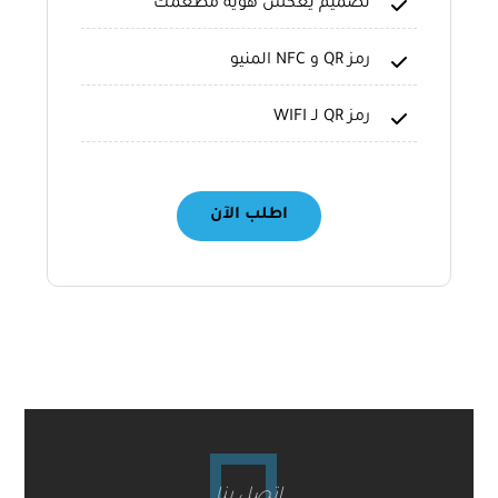
تصميم يعكس هوية مطعمك
رمز QR و NFC المنيو
رمز QR لـ WIFI
اطلب الآن
اتصل بنا